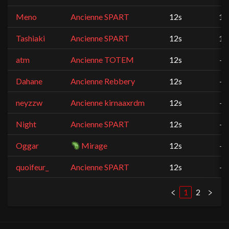
Meno
Ancienne SPART
12s
1
Tashiaki
Ancienne SPART
12s
1
atm
Ancienne TOTEM
12s
-
Dahane
Ancienne Rebbery
12s
-
neyzzw
Ancienne kirnaaxrdm
12s
-
Night
Ancienne SPART
12s
-
Oggar
Mirage
12s
-
quoifeur_
Ancienne SPART
12s
-
1
2