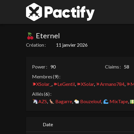
Eternel
Création :
11 janvier 2026
Power :
90
Claims :
58
Membres (
9
) :
XSolar_
,
LeGentil
,
XSolar
,
Armano784
,
M
Alliés (
6
) :
AZS
,
Bagarre
,
Bouzelouf
,
MixTape
,
Date