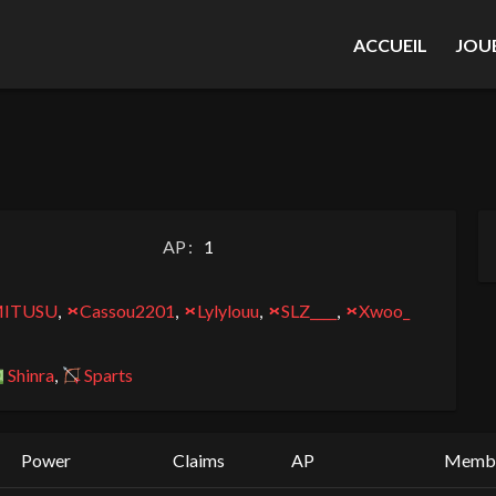
ACCUEIL
JOU
AP :
1
ITUSU
,
Cassou2201
,
Lylylouu
,
SLZ____
,
Xwoo_
Shinra
,
Sparts
Power
Claims
AP
Memb