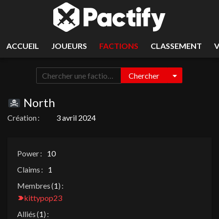
ACCUEIL
JOUEURS
FACTIONS
CLASSEMENT
Chercher
North
Création :
3 avril 2024
Power :
10
Claims :
1
Membres (
1
) :
kittypop23
Alliés (
1
) :