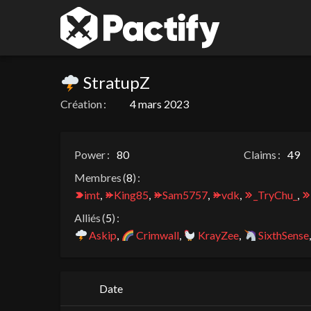
StratupZ
Création :
4 mars 2023
Power :
80
Claims :
49
Membres (
8
) :
imt
,
King85
,
Sam5757
,
vdk
,
_TryChu_
,
Alliés (
5
) :
Askip
,
Crimwall
,
KrayZee
,
SixthSense
Date