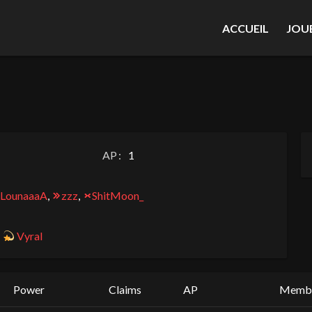
ACCUEIL
JOU
AP :
1
LounaaaA
,
zzz
,
ShitMoon_
,
Vyral
Power
Claims
AP
Memb