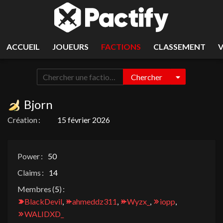
ACCUEIL
JOUEURS
FACTIONS
CLASSEMENT
Chercher
Bjorn
Création :
15 février 2026
Power :
50
Claims :
14
Membres (
5
) :
BlackDevil
,
ahmeddz311
,
Wyzx_
,
iopp
,
WALIDXD_