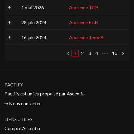
1 mai 2026
Ancienne TCB
28 juin 2024
Ancienne FisK
16 juin 2024
Ancienne TemeBs
1
2
3
4
10
•••
PACTIFY
Pactify est un jeu propulsé par
Ascentia
.
Nous contacter
LIENS UTILES
Compte Ascentia