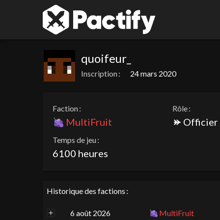
quoifeur_
Inscription :
24 mars 2020
Faction :
Rôle :
MultiFruit
Officier
Temps de jeu :
6100 heures
Historique des factions :
6 août 2026
MultiFruit