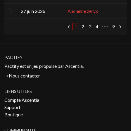
27 juin 2026
Ancienne zeryx
1
2
3
4
9
•••
PACTIFY
Pactify est un jeu propulsé par
Ascentia
.
Nous contacter
LIENS UTILES
Compte Ascentia
Support
Boutique
COMMUNAUTÉ