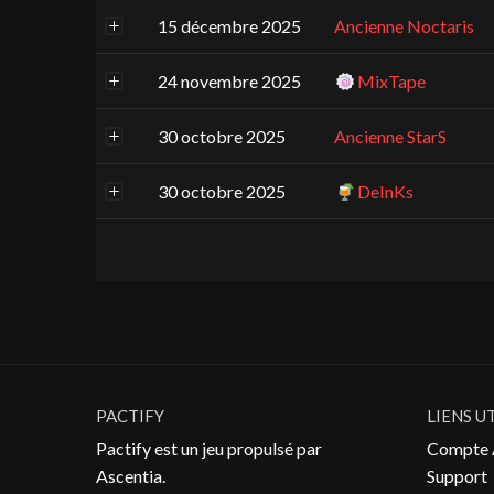
15 décembre 2025
Ancienne Noctaris
24 novembre 2025
MixTape
30 octobre 2025
Ancienne StarS
30 octobre 2025
DeInKs
PACTIFY
LIENS U
Pactify est un jeu propulsé par
Compte 
Ascentia
.
Support