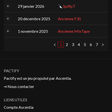
29 janvier 2026
SpiRyT
20 décembre 2025
Ancienne F35
1 novembre 2025
Ancienne MixTape
1
2
3
4
5
6
7
PACTIFY
Pactify est un jeu propulsé par
Ascentia
.
Nous contacter
LIENS UTILES
Compte Ascentia