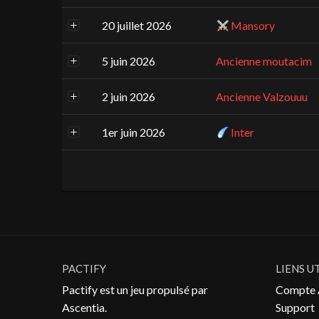
20 juillet 2026
Mansory
5 juin 2026
Ancienne moutacim
2 juin 2026
Ancienne Valzouuu
1er juin 2026
Inter
PACTIFY
LIENS U
Pactify est un jeu propulsé par
Compte 
Ascentia
.
Support