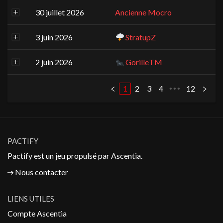
30 juillet 2026
Ancienne Mocro
3 juin 2026
StratupZ
2 juin 2026
GorilleTM
1
2
3
4
12
•••
PACTIFY
Pactify est un jeu propulsé par
Ascentia
.
Nous contacter
LIENS UTILES
Compte Ascentia