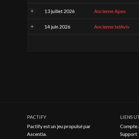
13 juillet 2026
Ancienne Apex
14 juin 2026
Ancienne telAviv
PACTIFY
LIENS U
Pactify est un jeu propulsé par
Compte 
Ascentia
.
Support