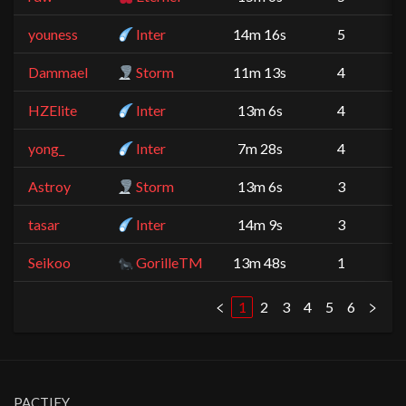
youness
Inter
14m 16s
5
Dammael
Storm
11m 13s
4
HZElite
Inter
13m 6s
4
yong_
Inter
7m 28s
4
Astroy
Storm
13m 6s
3
tasar
Inter
14m 9s
3
Seikoo
GorilleTM
13m 48s
1
1
2
3
4
5
6
PACTIFY