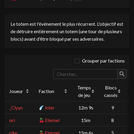
Le totem est l'événement le plus récurrent. L'objectif est
de détruire entièrement un totem (une tour de plusieurs
blocs) avant d'être bloqué par ses adversaires.
Grouper par factions
Temps
Blocs
Joueur
Faction
P
de jeu
cassés
_Clyyn
Inter
12m 9s
9
ori
Eternel
15m
8
rdw
Eternel
15m 6s
5