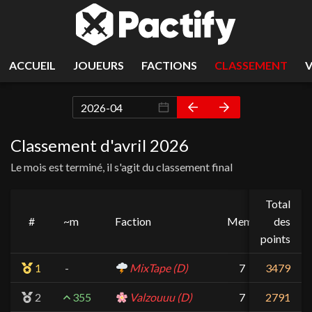
ACCUEIL
JOUEURS
FACTIONS
CLASSEMENT
Classement d'avril 2026
Le mois est terminé, il s'agit du classement final
Total
#
~m
Faction
Membres
des
points
1
MixTape
(D)
7
3479
+60
2
355
Valzouuu
(D)
7
2791
+60