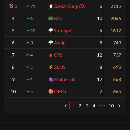
3
79
BledarGang
(D)
3
2115
+15
4
6
BAC
10
+110
2066
5
42
StratupZ
6
1612
+45
6
3
Askip
9
+90
743
7
4
CRS
12
+150
737
8
5
ZEUS
8
+75
695
9
4
MultiFruit
12
+150
668
10
5
OMG
7
+60
665
1
2
3
4
10
•••